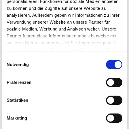
personalisieren, Funktionen für soziale Medien anbieten
Ammerke
zu können und die Zugriffe auf unsere Website zu
30890 Barsinghausen-
analysieren. Außerdem geben wir Informationen zu Ihrer
Egestorf
Verwendung unserer Website an unsere Partner für
soziale Medien, Werbung und Analysen weiter. Unsere
Partner führen diese Informationen möglicherweise mit
weiteren Daten zusammen, die Sie ihnen bereitgestellt
haben oder die sie im Rahmen Ihrer Nutzung der Dienste
AKTIV DABEI
gesammelt haben.
Einwilligungsauswahl
Notwendig
Präferenzen
SAVE THE DATE
26.09.2026
Statistiken
Marketing
Mehr Infos folgen in kürze!