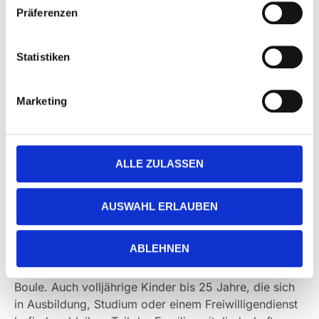
Präferenzen
Statistiken
Marketing
ALLE ZULASSEN
FAMILIENMITGLIEDSCHAFT – EIN BEITRAG,
ALLE AKTIV
AUSWAHL ERLAUBEN
Sport macht zusammen mehr Spaß. Mit unserer
Familienmitgliedschaft sind beide Eltern und alle
ABLEHNEN
Kinder bis 17 Jahre für
35,00 € im Monat
dabei –
egal ob Kinderturnen, Tanzen, Sportabzeichen oder
Boule. Auch volljährige Kinder bis 25 Jahre, die sich
in Ausbildung, Studium oder einem Freiwilligendienst