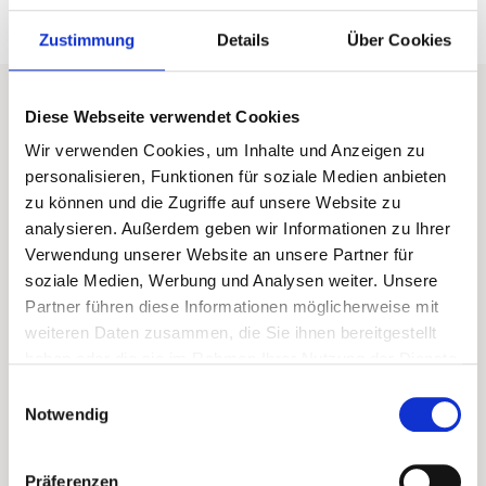
Zustimmung
Details
Über Cookies
DAS ERWARTET SIE IM KURS
Diese Webseite verwendet Cookies
Gezielte Übungen zur Förderung der
Wir verwenden Cookies, um Inhalte und Anzeigen zu
Beweglichkeit
personalisieren, Funktionen für soziale Medien anbieten
zu können und die Zugriffe auf unsere Website zu
Training für mehr Stabilität und
analysieren. Außerdem geben wir Informationen zu Ihrer
Körperkontrolle
Verwendung unserer Website an unsere Partner für
Bewusste Aktivierung von Muskulatur und
soziale Medien, Werbung und Analysen weiter. Unsere
Haltung
Partner führen diese Informationen möglicherweise mit
weiteren Daten zusammen, die Sie ihnen bereitgestellt
Strukturierte Einheiten in angenehmer
haben oder die sie im Rahmen Ihrer Nutzung der Dienste
Atmosphäre
gesammelt haben.
Einwilligungsauswahl
Regelmäßige Bewegung zur Unterstützung
Notwendig
im Alltag
Präferenzen