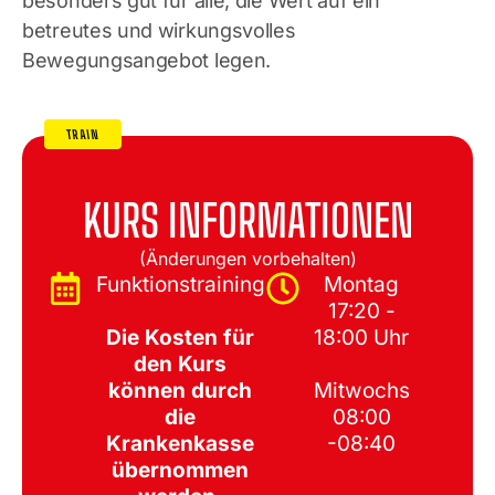
besonders gut für alle, die Wert auf ein
betreutes und wirkungsvolles
Bewegungsangebot legen.
TRAIN
KURS INFORMATIONEN
(Änderungen vorbehalten)
Funktionstraining
Montag
17:20 -
Die Kosten für
18:00 Uhr
den Kurs
können durch
Mitwochs
die
08:00
Krankenkasse
-08:40
übernommen