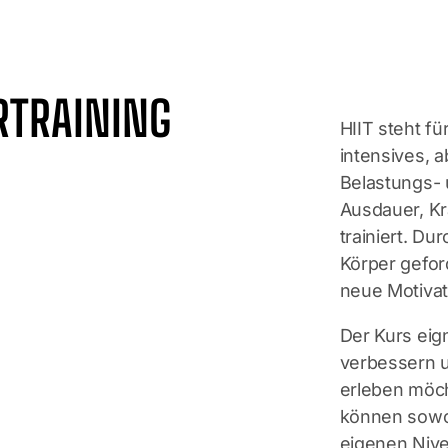
RTRAINING
HIIT steht für
intensives, 
Belastungs-
Ausdauer, Kra
trainiert. D
Körper gefor
neue Motivat
Der Kurs eign
verbessern u
erleben möc
können sowoh
eigenen Niveau