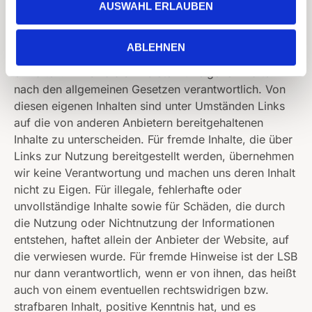
LINKS ZU ANDEREN WEBSITES
AUSWAHL ERLAUBEN
Unser Online-Angebot enthält Links zu anderen
Websites. Wir haben keinen Einfluss darauf, dass
ABLEHNEN
deren Betreiber die Datenschutzbestimmungen
einhalten. Wir sind als Anbieter für eigene Inhalte
nach den allgemeinen Gesetzen verantwortlich. Von
diesen eigenen Inhalten sind unter Umständen Links
auf die von anderen Anbietern bereitgehaltenen
Inhalte zu unterscheiden. Für fremde Inhalte, die über
Links zur Nutzung bereitgestellt werden, übernehmen
wir keine Verantwortung und machen uns deren Inhalt
nicht zu Eigen. Für illegale, fehlerhafte oder
unvollständige Inhalte sowie für Schäden, die durch
die Nutzung oder Nichtnutzung der Informationen
entstehen, haftet allein der Anbieter der Website, auf
die verwiesen wurde. Für fremde Hinweise ist der LSB
nur dann verantwortlich, wenn er von ihnen, das heißt
auch von einem eventuellen rechtswidrigen bzw.
strafbaren Inhalt, positive Kenntnis hat, und es