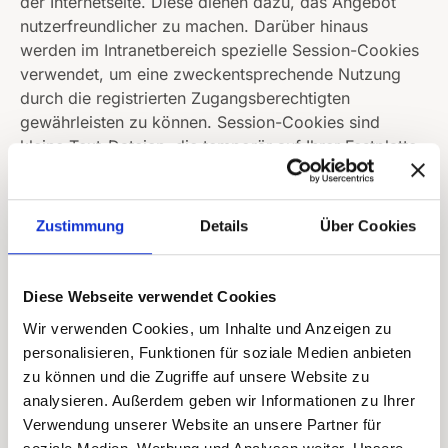
der Internetseite. Diese dienen dazu, das Angebot
nutzerfreundlicher zu machen. Darüber hinaus
werden im Intranetbereich spezielle Session-Cookies
verwendet, um eine zweckentsprechende Nutzung
durch die registrierten Zugangsberechtigten
gewährleisten zu können. Session-Cookies sind
kleine Text-Dateien, die temporär auf Ihrer Festplatte
abgelegt werden und die nach der Beendigung der
Session (der Kommunikationsbeziehung mit unserem
Intranet) gelöscht werden. Unsere Session-Cookies
Zustimmung
Details
Über Cookies
enthalten keine personenspezifischen Daten, so dass
Ihre Privatsphäre geschützt ist. Die meisten Browser
akzeptieren Session-Cookies automatisch. Sie
Diese Webseite verwendet Cookies
können das Speichern von Cookies auf Ihrer
Wir verwenden Cookies, um Inhalte und Anzeigen zu
Festplatte verhindern, indem Sie in Ihren Browser-
personalisieren, Funktionen für soziale Medien anbieten
Einstellungen festlegen, dass Sie keine Cookies
zu können und die Zugriffe auf unsere Website zu
akzeptieren. Dann ist eine Nutzung des LSB-Intranets
analysieren. Außerdem geben wir Informationen zu Ihrer
jedoch nicht möglich.
Verwendung unserer Website an unsere Partner für