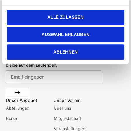
ALLE ZULASSEN
WIR HALTEN DICH IN BEWEGUNG
AUSWAHL ERLAUBEN
ABLEHNEN
Newsletter
Melden Dich jetzt zu unserem Newsletter an und
bleibe auf dem Laufenden.
Unser Angebot
Unser Verein
Abteilungen
Über uns
Kurse
Mitgliedschaft
Veranstaltungen