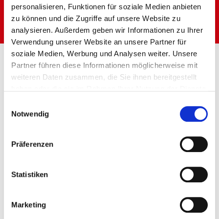
personalisieren, Funktionen für soziale Medien anbieten
BECOME A MEMBER
MEMBERS BENEFITS
zu können und die Zugriffe auf unsere Website zu
analysieren. Außerdem geben wir Informationen zu Ihrer
Verwendung unserer Website an unsere Partner für
soziale Medien, Werbung und Analysen weiter. Unsere
Partner führen diese Informationen möglicherweise mit
UNLIMITED ACCESS
weiteren Daten zusammen, die Sie ihnen bereitgestellt
Full access to gym, pool, group classes, and
haben oder die sie im Rahmen Ihrer Nutzung der Dienste
specialized zones.
gesammelt haben.
DISCOUNTS
Einwilligungsauswahl
Notwendig
Special rates for tournaments, workshops, spa
services, and personal training.
FREE CONSULTATIONS
Präferenzen
Personalized sessions with trainers, nutritionists, or
physiotherapists.
PRIORITY BOOKING
Statistiken
Enjoy priority booking for new classes and exclusive
events.
Marketing