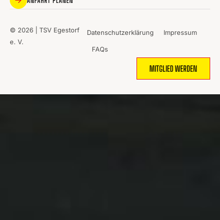
ANFAHRT PLANEN
© 2026 | TSV Egestorf
Datenschutzerklärung
Impressum
e. V.
FAQs
MITGLIED WERDEN
WO
SPORT
MENSCHEN
ZUSAMMENBRINGT.