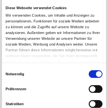
Diese Webseite verwendet Cookies
Wir verwenden Cookies, um Inhalte und Anzeigen zu
personalisieren, Funktionen für soziale Medien anbieten
NOVEMBER 30, 2020
zu können und die Zugriffe auf unsere Website zu
KRANKENKASSE BESCHEINIGUNGEN
analysieren. Außerdem geben wir Informationen zu Ihrer
READ MORE
Verwendung unserer Website an unsere Partner für
soziale Medien, Werbung und Analysen weiter. Unsere
Partner führen diese Informationen möglicherweise mit
weiteren Daten zusammen, die Sie ihnen bereitgestellt
haben oder die sie im Rahmen Ihrer Nutzung der Dienste
gesammelt haben.
Einwilligungsauswahl
Notwendig
Präferenzen
Statistiken